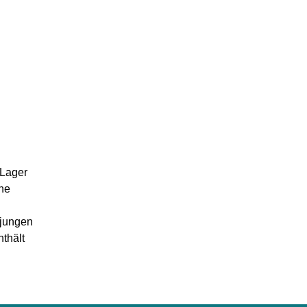
-Lager
che
 jungen
thält