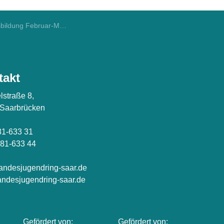
Scout-Ausbildung Februar-März 2026
takt
lstraße 8,
 Saarbrücken
81-633 31
81-633 44
andesjugendring-saar.de
ndesjugendring-saar.de
Gefördert von:
Gefördert von: