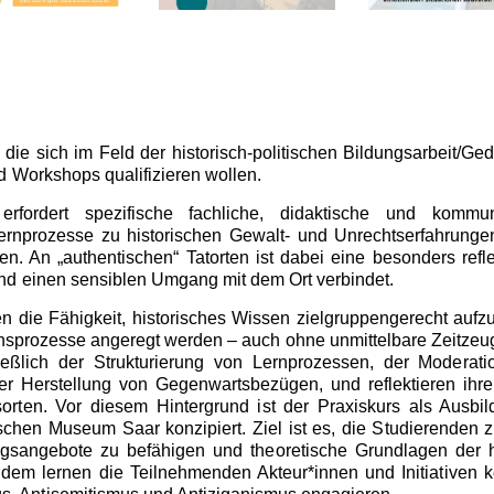
 die sich im Feld der historisch-politischen Bildungsarbeit/
und Workshops qualifizieren wollen.
 erfordert spezifische fachliche, didaktische und komm
Lernprozesse zu historischen Gewalt- und Unrechtserfahrunge
. An „authentischen“ Tatorten ist dabei eine besonders reflekt
 und einen sensiblen Umgang mit dem Ort verbindet.
n die Fähigkeit, historisches Wissen zielgruppengerecht aufzu
sprozesse angeregt werden – auch ohne unmittelbare Zeitzeugen
ießlich der Strukturierung von Lernprozessen, der Moderati
Herstellung von Gegenwartsbezügen, und reflektieren ihre 
orten.
Vor diesem Hintergrund ist der Praxiskurs als Ausbil
hen Museum Saar konzipiert. Ziel ist es, die Studierenden 
gsangebote zu befähigen und theoretische Grundlagen der his
dem lernen die Teilnehmenden Akteur*innen und Initiativen k