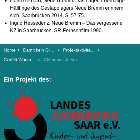
Horst Bernard, Neue Bremm. Das Lager. Ehemalige
Häftlinge des Gestapolagers Neue Bremm erinnern
sich, Saarbrücken 2014, S. 57-75.
Ingrid Hessedenz, Neue Bremm – Das vergessene
KZ in Saarbrücken. SR-Fernsehfilm 1990.
Home
Damit kein Gras drüber wächst
Projektaktivitäten
Graffiti-Workshop
Clémence Jacques (geb. Vecrin)
Ein Projekt des: